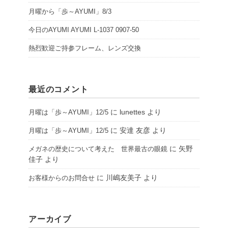
月曜から「歩～AYUMI」8/3
今日のAYUMI AYUMI L-1037 0907-50
熱烈歓迎ご持参フレーム、レンズ交換
最近のコメント
に
lunettes
より
月曜は「歩～AYUMI」12/5
に
安達 友彦
より
月曜は「歩～AYUMI」12/5
に
矢野
メガネの歴史について考えた 世界最古の眼鏡
佳子
より
に
川嶋友美子
より
お客様からのお問合せ
アーカイブ