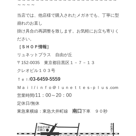
～～～～
当店では、他店様で購入されたメガネでも、丁寧に型
崩れのお直し
掛け具合の再調整を致します。お気軽にお立ち寄りく
ださい。
［ＳＨＯＰ情報］
リュネットプラス 自由が丘
〒152-0035 東京都目黒区１－７－１３
クレオビル１０３号
03-6459-5559
Ｔｅｌ/
Ｍａｉｌ/ｉｎｆｏ＠ｌｕｎｅｔｔｅｓ-ｐｌｕｓ.com
11：00～20：00
営業時間/
定休日/無休
南口
東急東横線：東急大井町線
下車 ９０秒