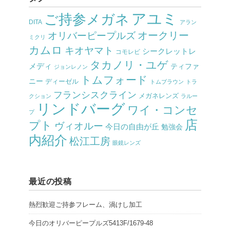
アユミ
ご持参メガネ
DITA
アラン
オークリー
オリバーピープルズ
ミクリ
カムロ
キオヤマト
シークレットレ
コモレビ
タカノリ・ユゲ
メディ
ティファ
ジョンレノン
トムフォード
ニー
ディーゼル
トムブラウン
トラ
フランシスクライン
メガネレンズ
クション
ラルー
リンドバーグ
ワイ・コンセ
プ
店
プト
ヴィオルー
今日の自由が丘
勉強会
内紹介
松江工房
眼鏡レンズ
最近の投稿
熱烈歓迎ご持参フレーム、渦けし加工
今日のオリバーピープルズ5413F/1679-48