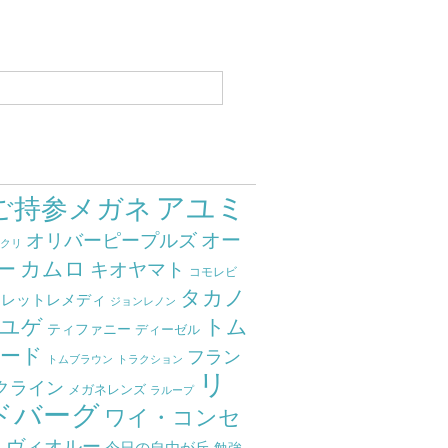
アユミ
ご持参メガネ
オー
オリバーピープルズ
ミクリ
カムロ
ー
キオヤマト
コモレビ
タカノ
クレットレメディ
ジョンレノン
ユゲ
トム
ティファニー
ディーゼル
ード
フラン
トムブラウン
トラクション
リ
クライン
メガネレンズ
ラループ
ドバーグ
ワイ・コンセ
ト
ヴィオルー
今日の自由が丘