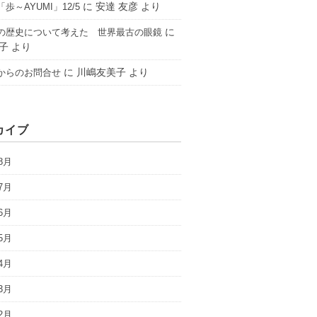
に
安達 友彦
より
歩～AYUMI」12/5
に
の歴史について考えた 世界最古の眼鏡
子
より
に
川嶋友美子
より
からのお問合せ
カイブ
8月
7月
6月
5月
4月
3月
2月