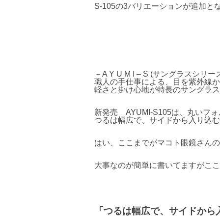
S-105の3バリエーションが追加と
－A Y U M I – S (サングラスシリ
職人の手仕事による、目を紫外線か
軽さと掛け心地が特長のサングラス
新発売 AYUMI-S105は、丸
つるは幅広で、サイドから入り込む
はい、ここまでがマコト眼鏡さんの
大事なのが簡単に書いてますがここ
「つるは幅広で、サイドから