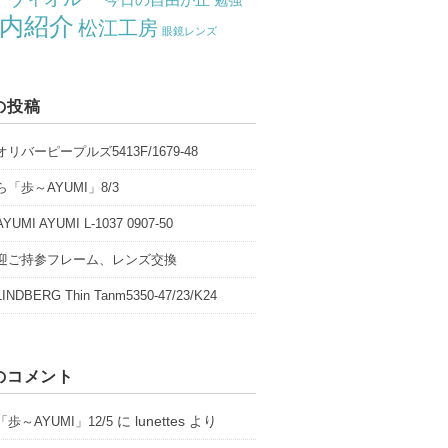
勉強
内紹介
松江工房
眼鏡レンズ
の投稿
リバーピープルズ5413F/1679-48
「歩～AYUMI」8/3
UMI AYUMI L-1037 0907-50
迎ご持参フレーム、レンズ交換
NDBERG Thin Tanm5350-47/23/K24
のコメント
に
lunettes
より
歩～AYUMI」12/5