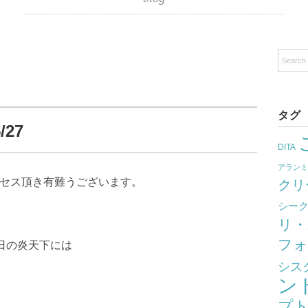
タグ
27
DITA
アラン
クセス頂き有難うございます。
クリ
シー
リ・
フォ
日の炎天下には
シス
ン
プ