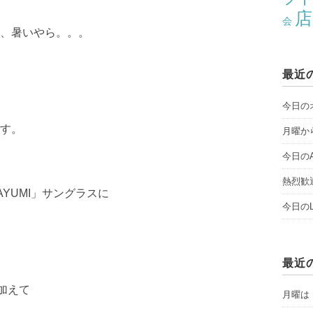
店
会
、暑いやら。。。
最近
今日のオ
す。
月曜から
今日のAY
熱烈歓
YUMI」サングラスに
今日のLI
最近
加えて
月曜は「