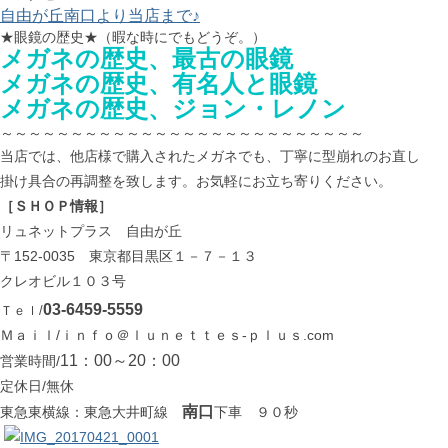
自由が丘南口より当店まで♪
★眼鏡の歴史★（暇な時にでもどうぞ。）
メガネの歴史、最古の眼鏡
メガネの歴史、有名人と眼鏡
メガネの歴史、ジョン・レノン
～～～～～～～～～～～～～～～～～～～～～～～～～～
当店では、他店様で購入されたメガネでも、丁寧に型崩れのお直し
掛け具合の再調整を致します。お気軽にお立ち寄りください。
［ＳＨＯＰ情報］
リュネットプラス 自由が丘
〒152-0035 東京都目黒区１－７－１３
クレオビル１０３号
03-6459-5559
Ｔｅｌ/
Ｍａｉｌ/ｉｎｆｏ＠ｌｕｎｅｔｔｅｓ-ｐｌｕｓ.com
11：00～20：00
営業時間/
定休日/無休
南口
東急東横線：東急大井町線
下車 ９０秒