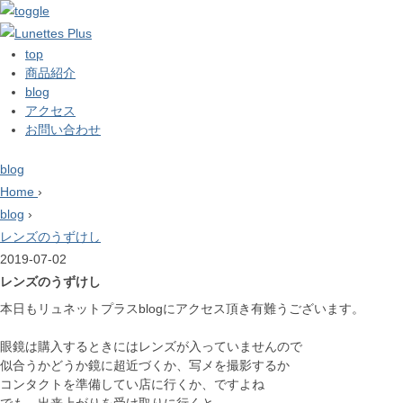
top
商品紹介
blog
アクセス
お問い合わせ
blog
Home
›
blog
›
レンズのうずけし
2019-07-02
レンズのうずけし
本日もリュネットプラスblogにアクセス頂き有難うございます。
眼鏡は購入するときにはレンズが入っていませんので
似合うかどうか鏡に超近づくか、写メを撮影するか
コンタクトを準備してい店に行くか、ですよね