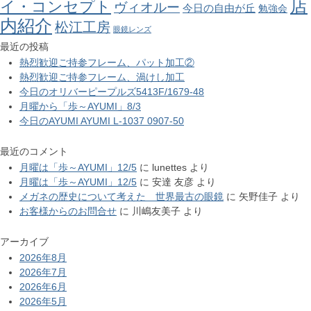
店
イ・コンセプト
ヴィオルー
今日の自由が丘
勉強会
内紹介
松江工房
眼鏡レンズ
最近の投稿
熱烈歓迎ご持参フレーム、パット加工②
熱烈歓迎ご持参フレーム、渦けし加工
今日のオリバーピープルズ5413F/1679-48
月曜から「歩～AYUMI」8/3
今日のAYUMI AYUMI L-1037 0907-50
最近のコメント
月曜は「歩～AYUMI」12/5
に
lunettes
より
月曜は「歩～AYUMI」12/5
に
安達 友彦
より
メガネの歴史について考えた 世界最古の眼鏡
に
矢野佳子
より
お客様からのお問合せ
に
川嶋友美子
より
アーカイブ
2026年8月
2026年7月
2026年6月
2026年5月