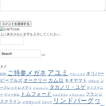
上に表示された文字を入力してください。
タグ
アユミ
ご持参メガネ
オリバー
DITA
アランミクリ
カムロ
オークリー
ピープルズ
キオヤマト
シ
コモレビ
タカノリ・ユゲ
ークレットレメディ
ティファニ
ジョンレノン
トムフォード
フランシ
ー
ディーゼル
トムブラウン
トラクション
リンドバーグ
ワ
スクライン
メガネレンズ
ラループ