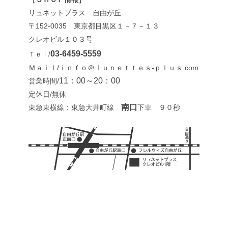
リュネットプラス 自由が丘
〒152-0035 東京都目黒区１－７－１３
クレオビル１０３号
03-6459-5559
Ｔｅｌ/
Ｍａｉｌ/ｉｎｆｏ＠ｌｕｎｅｔｔｅｓ-ｐｌｕｓ.com
11：00～20：00
営業時間/
定休日/無休
南口
東急東横線：東急大井町線
下車 ９０秒