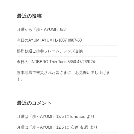
最近の投稿
月曜から「歩～AYUMI」8/3
今日のAYUMI AYUMI L-1037 0907-50
熱烈歓迎ご持参フレーム、レンズ交換
今日のLINDBERG Thin Tanm5350-47/23/K24
熊本地震で被災された皆さまに、お見舞い申し上げま
す。
最近のコメント
に
lunettes
より
月曜は「歩～AYUMI」12/5
に
安達 友彦
より
月曜は「歩～AYUMI」12/5