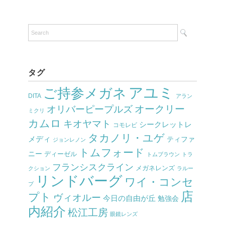
タグ
アユミ
ご持参メガネ
DITA
アラン
オークリー
オリバーピープルズ
ミクリ
カムロ
キオヤマト
シークレットレ
コモレビ
タカノリ・ユゲ
メディ
ティファ
ジョンレノン
トムフォード
ニー
ディーゼル
トムブラウン
トラ
フランシスクライン
メガネレンズ
クション
ラルー
リンドバーグ
ワイ・コンセ
プ
店
プト
ヴィオルー
今日の自由が丘
勉強会
内紹介
松江工房
眼鏡レンズ