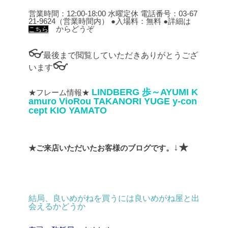
営業時間：12:00-18:00 水曜定休
電話番号：03-67
21-9624（営業時間内）
●入場料：無料
●詳細は
からどうぞ
こちら
👓
最後まで閲覧していただきありがとうござ
👓
います
LINDBERG
歩～AYUMI
K
★フレーム情報★
amuro
VioRou
TAKANORI YUGE
y-con
cept
KIO YAMATO
↓★
★ご来店いただいたお客様のブログです。
結局、良いめがねを買うには良いめがね屋と出
会えるかどうか