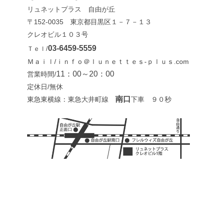
リュネットプラス 自由が丘
〒152-0035 東京都目黒区１－７－１３
クレオビル１０３号
03-6459-5559
Ｔｅｌ/
Ｍａｉｌ/ｉｎｆｏ＠ｌｕｎｅｔｔｅｓ-ｐｌｕｓ.com
11：00～20：00
営業時間/
定休日/無休
南口
東急東横線：東急大井町線
下車 ９０秒