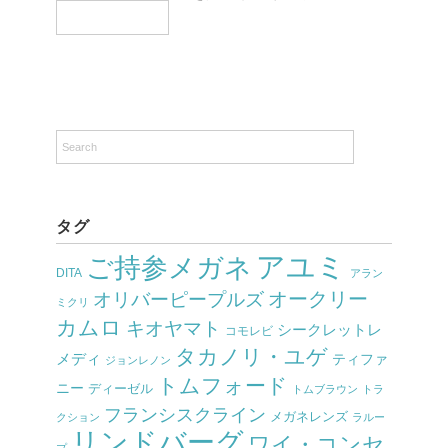
タグ
アユミ
ご持参メガネ
DITA
アラン
オークリー
オリバーピープルズ
ミクリ
カムロ
キオヤマト
シークレットレ
コモレビ
タカノリ・ユゲ
メディ
ティファ
ジョンレノン
トムフォード
ニー
ディーゼル
トムブラウン
トラ
フランシスクライン
メガネレンズ
クション
ラルー
リンドバーグ
ワイ・コンセ
プ