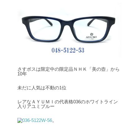
さすボスは限定中の限定品ＮＨＫ「美の壺」から
10年
未だに人気は不動の1位
レアなＡＹＵＭＩの代表格036のホワイトライン
入りアユミブルー
。