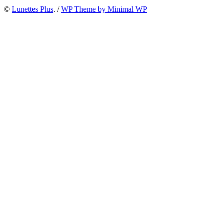
©
Lunettes Plus
. /
WP Theme by Minimal WP