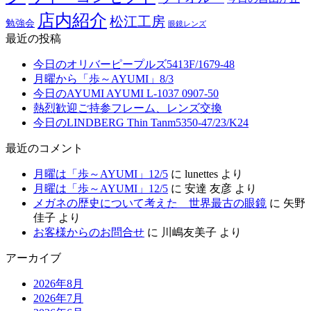
店内紹介
松江工房
勉強会
眼鏡レンズ
最近の投稿
今日のオリバーピープルズ5413F/1679-48
月曜から「歩～AYUMI」8/3
今日のAYUMI AYUMI L-1037 0907-50
熱烈歓迎ご持参フレーム、レンズ交換
今日のLINDBERG Thin Tanm5350-47/23/K24
最近のコメント
月曜は「歩～AYUMI」12/5
に
lunettes
より
月曜は「歩～AYUMI」12/5
に
安達 友彦
より
メガネの歴史について考えた 世界最古の眼鏡
に
矢野
佳子
より
お客様からのお問合せ
に
川嶋友美子
より
アーカイブ
2026年8月
2026年7月