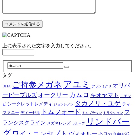
上に表示された文字を入力してください。
タグ
アユミ
ご持参メガネ
オリバ
DITA
アランミクリ
カムロ
オークリー
ーピープルズ
キオヤマト
コモレ
タカノリ・ユゲ
シークレットレメディ
ティ
ビ
ジョンレノン
トムフォード
フ
ファニー
ディーゼル
トラクション
トムブラウン
リンドバー
ランシスクライン
メガネレンズ
ラループ
グ
ワイ・コンセプト
ヴィオルー
今日の自由が丘