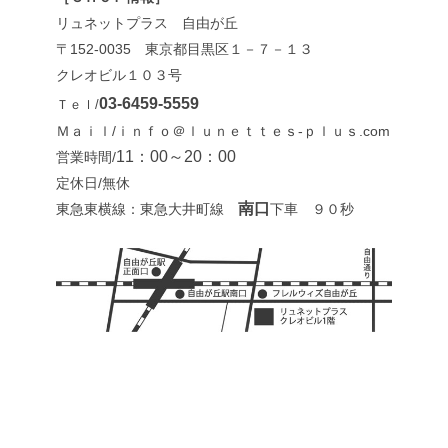
リュネットプラス 自由が丘
〒152-0035 東京都目黒区１－７－１３
クレオビル１０３号
03-6459-5559
Ｔｅｌ/
Ｍａｉｌ/ｉｎｆｏ＠ｌｕｎｅｔｔｅｓ-ｐｌｕｓ.com
11：00～20：00
営業時間/
定休日/無休
南口
東急東横線：東急大井町線
下車 ９０秒