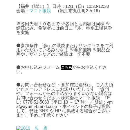
【福井（鯖江）】
日時：12/1（日）10:30-12:30
会場：
マコト眼鏡
（鯖江市丸山町2-5-16）
※各回先着１０名まで
※各回とも内容は同様
※
鯖江のみ、希望者には前日に『歩』特別工場見学
を実施
⚫参加条件
『歩』の眼鏡またはサングラスをご利
用いただいているみなさま
※参加無料
※製品企
画やデザインなどのご経験は一切不要
⚫お申し込みフォーム
からお申込くださ
こちら
い。
⚫お問い合わせなど
・参加確定連絡は、ご入力頂
いたメールアドレスにお送りいたします
・質問
や、フォームからの申込がうまくいかない場合は
お問い合わせください
株式会社マコト眼鏡 TE
L：0778-51-5063（平日 10 ～ 17 時）／ Mail：ym
a@ayumi-brand.co.jp
・本イベントの様子は撮影
して、弊社 SNS や HP に掲載する場合がござい
ます、予めご了承ください