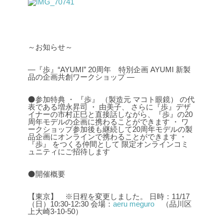
～お知らせ～
―『歩』“AYUMI” 20周年 特別企画
AYUMI 新製
品の企画共創ワークショップ ―
⚫参加特典
・ 『歩』 （製造元 マコト眼鏡） の代
表である増永昇司 ・ 由美子、
さらに『歩』デザ
イナーの市村正巳と直接話しながら、『歩』の20
周年モデルの企画に携わることができます
・ ワ
ークショップ参加後も継続して20周年モデルの製
品企画にオンラインで携わることができます
・
『歩』 をつくる仲間として 限定オンラインコミ
ュニティにご招待します
⚫開催概要
【東京】 ※日程を変更しました。
日時：11/17
（日）10:30-12:30
会場：
aeru meguro
（品川区
上大崎3-10-50）