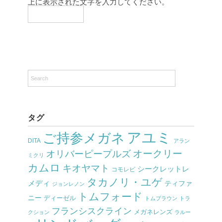
上に表示された文字を入力してください。
タグ
アユミ
ご持参メガネ
DITA
アラン
オークリー
オリバーピープルズ
ミクリ
カムロ
キオヤマト
シークレットレ
コモレビ
タカノリ・ユゲ
メディ
ティファ
ジョンレノン
トムフォード
ニー
ディーゼル
トムブラウン
トラ
フランシスクライン
メガネレンズ
クション
ラルー