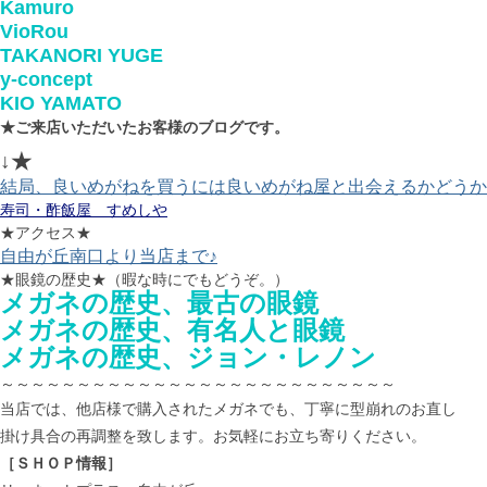
Kamuro
VioRou
TAKANORI YUGE
y-concept
KIO YAMATO
★ご来店いただいたお客様のブログです。
↓★
結局、良いめがねを買うには良いめがね屋と出会えるかどうか
寿司・酢飯屋 すめしや
★アクセス★
自由が丘南口より当店まで♪
★眼鏡の歴史★（暇な時にでもどうぞ。）
メガネの歴史、最古の眼鏡
メガネの歴史、有名人と眼鏡
メガネの歴史、ジョン・レノン
～～～～～～～～～～～～～～～～～～～～～～～～～～
当店では、他店様で購入されたメガネでも、丁寧に型崩れのお直し
掛け具合の再調整を致します。お気軽にお立ち寄りください。
［ＳＨＯＰ情報］