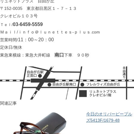
リュネットプラス 自由が丘
〒152-0035 東京都目黒区１－７－１３
クレオビル１０３号
03-6459-5559
Ｔｅｌ/
Ｍａｉｌ/ｉｎｆｏ＠ｌｕｎｅｔｔｅｓ-ｐｌｕｓ.com
11：00～20：00
営業時間/
定休日/無休
南口
東急東横線：東急大井町線
下車 ９０秒
関連記事
今日のオリバーピープル
ズ5413F/1679-48