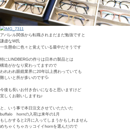
アパレル関係から転職されまだまだ勉強ですと
謙虚なW氏
一生懸命に色々と覚えている最中だそうです
特にLINDBERGの作りは日本の製品とは
構造がかなり変わってますので
われわれ眼鏡業界に20年以上携わっていても
難しいと所が多いのです💦
今後も長いお付き合いになると思いますけど
宜しくお願いしますね♪
と、いう事で本日注文させていただいた
buffalo hornの入荷は来年の1月
もしかすると2月に入ってしまうかもしれません
めちゃくちゃカッコイイhornを選んだので