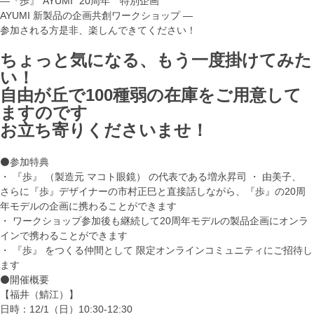
―『歩』“AYUMI” 20周年 特別企画
AYUMI 新製品の企画共創ワークショップ ―
参加される方是非、楽しんできてください！
ちょっと気になる、もう一度掛けてみた
い！
自由が丘で100種弱の在庫をご用意して
ますのです
お立ち寄りくださいませ！
⚫参加特典
・ 『歩』 （製造元 マコト眼鏡） の代表である増永昇司 ・ 由美子、
さらに『歩』デザイナーの市村正巳と直接話しながら、『歩』の20周
年モデルの企画に携わることができます
・ ワークショップ参加後も継続して20周年モデルの製品企画にオンラ
インで携わることができます
・ 『歩』 をつくる仲間として 限定オンラインコミュニティにご招待し
ます
⚫開催概要
【福井（鯖江）】
日時：12/1（日）10:30-12:30