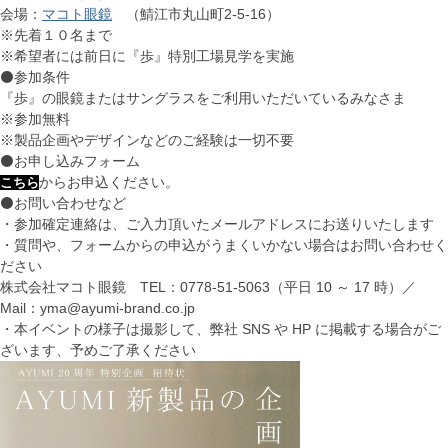
会場：
マコト眼鏡
（鯖江市丸山町2-5-16）
※先着１０名まで
※希望者には前日に『歩』特別工場見学を実施
⚫参加条件
『歩』の眼鏡またはサングラスをご利用いただいているみなさま
※参加無料
※製品企画やデザインなどのご経験は一切不要
⚫お申し込みフォーム
からお申込ください。
こちら
⚫お問い合わせなど
・参加確定連絡は、ご入力頂いたメールアドレスにお送りいたします
・質問や、フォームからの申込がうまくいかない場合はお問い合わせく
ださい
株式会社マコト眼鏡 TEL：0778-51-5063（平日 10 ～ 17 時）／
Mail：yma@ayumi-brand.co.jp
・本イベントの様子は撮影して、弊社 SNS や HP に掲載する場合がご
ざいます、予めご了承ください