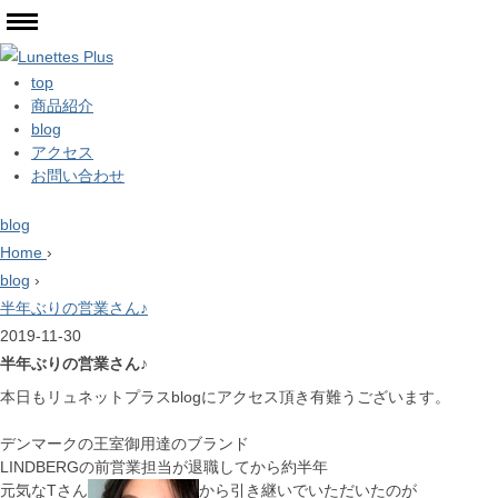
top
商品紹介
blog
アクセス
お問い合わせ
blog
Home
›
blog
›
半年ぶりの営業さん♪
2019-11-30
半年ぶりの営業さん♪
本日もリュネットプラスblogにアクセス頂き有難うございます。
デンマークの王室御用達のブランド
LINDBERGの前営業担当が退職してから約半年
元気なTさん
から引き継いでいただいたのが