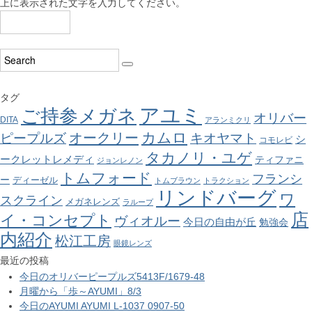
上に表示された文字を入力してください。
タグ
アユミ
ご持参メガネ
オリバー
DITA
アランミクリ
カムロ
オークリー
ピープルズ
キオヤマト
シ
コモレビ
タカノリ・ユゲ
ークレットレメディ
ティファニ
ジョンレノン
トムフォード
フランシ
ー
ディーゼル
トムブラウン
トラクション
リンドバーグ
ワ
スクライン
メガネレンズ
ラループ
店
イ・コンセプト
ヴィオルー
今日の自由が丘
勉強会
内紹介
松江工房
眼鏡レンズ
最近の投稿
今日のオリバーピープルズ5413F/1679-48
月曜から「歩～AYUMI」8/3
今日のAYUMI AYUMI L-1037 0907-50