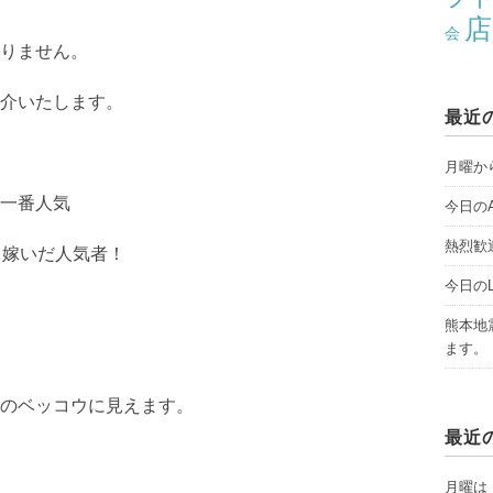
店
会
りません。
介いたします。
最近
月曜から
一番人気
今日のAY
熱烈歓
も嫁いだ人気者！
今日のLI
熊本地
ます。
のベッコウに見えます。
最近
月曜は「