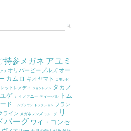
アユミ
ご持参メガネ
オー
オリバーピープルズ
ミクリ
カムロ
ー
キオヤマト
コモレビ
タカノ
クレットレメディ
ジョンレノン
ユゲ
トム
ティファニー
ディーゼル
ード
フラン
トムブラウン
トラクション
リ
クライン
メガネレンズ
ラループ
ドバーグ
ワイ・コンセ
ト
ヴィオルー
今日の自由が丘