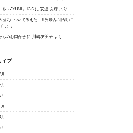
に
安達 友彦
より
歩～AYUMI」12/5
に
の歴史について考えた 世界最古の眼鏡
子
より
に
川嶋友美子
より
からのお問合せ
カイブ
8月
7月
6月
5月
4月
3月