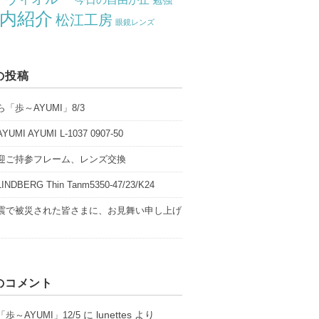
勉強
内紹介
松江工房
眼鏡レンズ
の投稿
「歩～AYUMI」8/3
UMI AYUMI L-1037 0907-50
迎ご持参フレーム、レンズ交換
NDBERG Thin Tanm5350-47/23/K24
震で被災された皆さまに、お見舞い申し上げ
のコメント
に
lunettes
より
歩～AYUMI」12/5