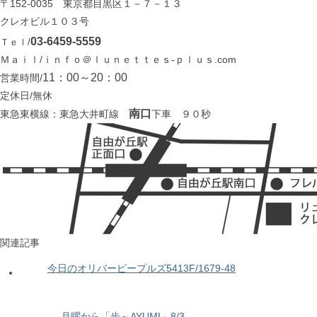
〒152-0035 東京都目黒区１－７－１３
クレオビル１０３号
03-6459-5559
Ｔｅｌ/
Ｍａｉｌ/ｉｎｆｏ＠ｌｕｎｅｔｔｅｓ-ｐｌｕｓ.com
11：00～20：00
営業時間/
定休日/無休
南口
東急東横線：東急大井町線
下車 ９０秒
関連記事
今日のオリバーピープルズ5413F/1679-48
月曜から「歩～AYUMI」8/3