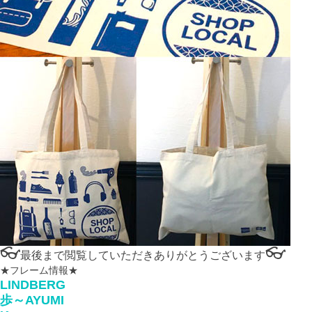
👓
👓
最後まで閲覧していただきありがとうございます
★フレーム情報★
LINDBERG
歩～AYUMI