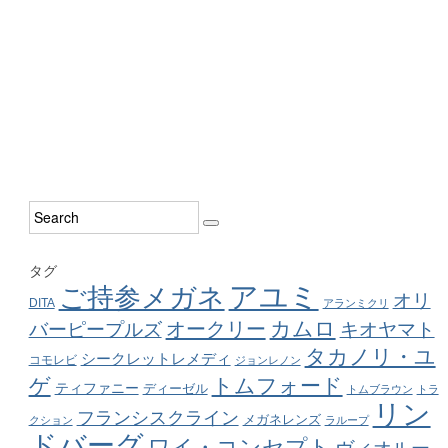
タグ
アユミ
ご持参メガネ
オリ
DITA
アランミクリ
カムロ
オークリー
バーピープルズ
キオヤマト
タカノリ・ユ
シークレットレメディ
コモレビ
ジョンレノン
ゲ
トムフォード
ティファニー
ディーゼル
トムブラウン
トラ
リン
フランシスクライン
メガネレンズ
クション
ラループ
ドバーグ
ワイ・コンセプト