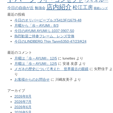
ヴィオルー
店内紹介
松江工房
今日の自由が丘
勉強会
眼鏡レンズ
最近の投稿
今日のオリバーピープルズ5413F/1679-48
月曜から「歩～AYUMI」8/3
今日のAYUMI AYUMI L-1037 0907-50
熱烈歓迎ご持参フレーム、レンズ交換
今日のLINDBERG Thin Tanm5350-47/23/K24
最近のコメント
月曜は「歩～AYUMI」12/5
に
lunettes
より
月曜は「歩～AYUMI」12/5
に
安達 友彦
より
メガネの歴史について考えた 世界最古の眼鏡
に
矢野佳子
よ
り
お客様からのお問合せ
に
川嶋友美子
より
アーカイブ
2026年8月
2026年7月
2026年6月
2026年5月