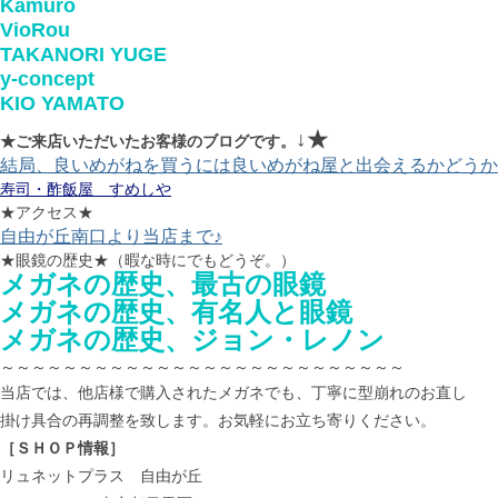
Kamuro
VioRou
TAKANORI YUGE
y-concept
KIO YAMATO
↓★
★ご来店いただいたお客様のブログです。
結局、良いめがねを買うには良いめがね屋と出会えるかどうか
寿司・酢飯屋 すめしや
★アクセス★
自由が丘南口より当店まで♪
★眼鏡の歴史★（暇な時にでもどうぞ。）
メガネの歴史、最古の眼鏡
メガネの歴史、有名人と眼鏡
メガネの歴史、ジョン・レノン
～～～～～～～～～～～～～～～～～～～～～～～～～～
当店では、他店様で購入されたメガネでも、丁寧に型崩れのお直し
掛け具合の再調整を致します。お気軽にお立ち寄りください。
［ＳＨＯＰ情報］
リュネットプラス 自由が丘