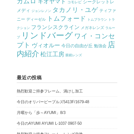
カムロ
キオヤマト
シークレットレ
コモレビ
タカノリ・ユゲ
メディ
ティファ
ジョンレノン
トムフォード
ニー
ディーゼル
トムブラウン
トラ
フランシスクライン
メガネレンズ
クション
ラルー
リンドバーグ
ワイ・コンセ
プ
店
プト
ヴィオルー
今日の自由が丘
勉強会
内紹介
松江工房
眼鏡レンズ
最近の投稿
熱烈歓迎ご持参フレーム、渦けし加工
今日のオリバーピープルズ5413F/1679-48
月曜から「歩～AYUMI」8/3
今日のAYUMI AYUMI L-1037 0907-50