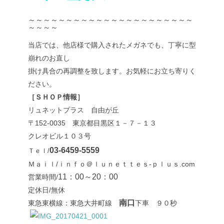
～～～～～～～～～～～～～～～～～～～～～～
～～～～
当店では、他店様で購入されたメガネでも、丁寧に型
崩れのお直し
掛け具合の再調整を致します。お気軽にお立ち寄りく
ださい。
［ＳＨＯＰ情報］
リュネットプラス 自由が丘
〒152-0035 東京都目黒区１－７－１３
クレオビル１０３号
03-6459-5559
Ｔｅｌ/
Ｍａｉｌ/ｉｎｆｏ＠ｌｕｎｅｔｔｅｓ-ｐｌｕｓ.com
11：00～20：00
営業時間/
定休日/無休
南口
東急東横線：東急大井町線
下車 ９０秒