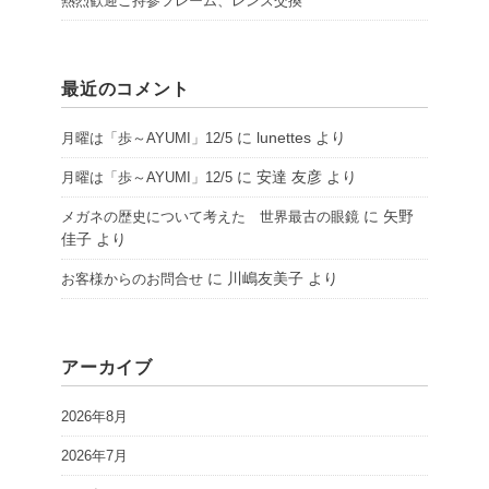
熱烈歓迎ご持参フレーム、レンズ交換
最近のコメント
に
lunettes
より
月曜は「歩～AYUMI」12/5
に
安達 友彦
より
月曜は「歩～AYUMI」12/5
に
矢野
メガネの歴史について考えた 世界最古の眼鏡
佳子
より
に
川嶋友美子
より
お客様からのお問合せ
アーカイブ
2026年8月
2026年7月